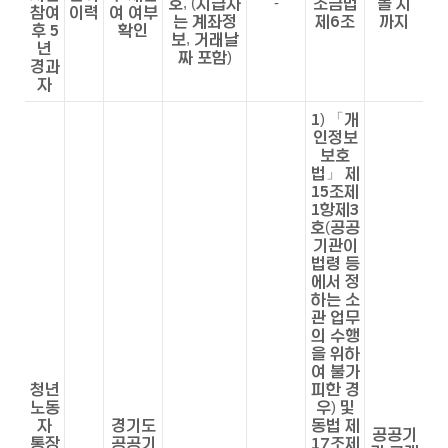
호, (지급자
-
조금법
몰 시
참여
이력
여 여부
는 계좌정
제6조
까지
후 5
확인
보, 거래날
년
짜 포함)
경과
자
1) 「개
인정보
보호
법」 제
15조제
1항제3
호(공공
기관이
법령 등
에서 정
하는 소
관 업무
의 수행
을 위하
여 불가
청년
피한 경
노동
우) 및
자
경기도
동법 제
공공기
통장
공공기
17조제