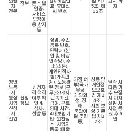
희망
일), 비밀번
-
법 제1
퇴시 까
정보
른 식별
자
호, 휴대전
5조, 제
지
인증,
전원
화 번호
32조
서비스
부정이
용 방지
등
성명, 주민
등록 번호,
연락처 (본
인 및 비상
연락망), 주
소(초본),
개인인적사
항(가족관
가점 여
상동 및
청년
계), 노동관
탈락 시
부(국가
개인정
노동
신청자
련 정보 (근
다음 기
유공,
보보호
자
격 적격
무(소재)지,
수 모집
개인회
법 제2
통장
신청
여부 확
근속기간,
시 까지
생, 장
4조,
사업
정보
인 및
급여, 근로
선발 시
애,
사회 보
신청
심사,
형태·시간,
사업 종
북한이
장 기본
자
선발 등
4대보험가
료 후 5
탈 주민
법 제3
전원
입· 원천징
년
등)
7조
수· 사업자
등록 (매출