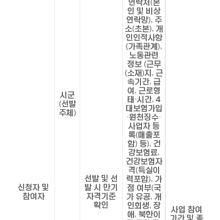
연락처(본
인 및 비상
연락망), 주
소(초본), 개
인인적사항
(가족관계),
노동관련
정보 (근무
(소재)지, 근
속기간, 급
여, 근로형
시군
태·시간, 4
(선발
대보험가입
주체)
·원천징수·
사업자 등
록(매출포
함) 등), 건
강보험료,
건강보험자
격(득실이
선발 및 선
력포함), 가
신청자 및
발 시 만기
점 여부(국
참여자
자격기준
가 유공, 개
확인
인회생, 장
사업 참여
애, 북한이
기간 및 종