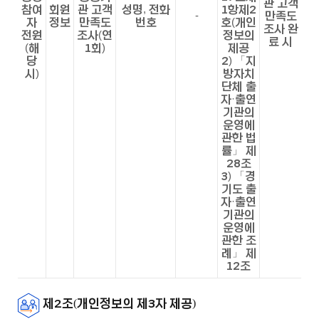
관 고객
참여
회원
관 고객
성명, 전화
1항제2
-
만족도
자
정보
만족도
번호
호(개인
조사 완
전원
조사(연
정보의
료 시
(해
1회)
제공
당
2) 「지
시)
방자치
단체 출
자·출연
기관의
운영에
관한 법
률」 제
28조
3) 「경
기도 출
자·출연
기관의
운영에
관한 조
례」 제
12조
제2조(개인정보의 제3자 제공)