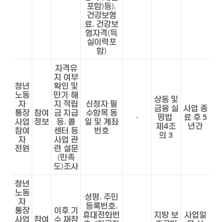
포함)등),
건강보험
료, 건강보
험자격(득
실이력포
함)
자격유
지 여부
청년
확인 및
노동
만기·해
상동 및
자
지 적립
신청자 필
금융 실
사업 종
통장
참여
금 지급
수항목 동
-
명법
료 후 5
사업
정보
등, 콜
일 및 계좌
제4조
년간
참여
센터 등
번호
의 3
자
사업 관
전원
련 설문
(만족
도)조사
청년
노동
성명, 주민
자
등록번호,
통장
이후 기
휴대전화번
지방 보
사업일
사업
참여
수 재참