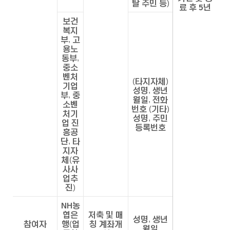
탈 주민 등)
료 후 5년
보건
복지
부, 고
용노
동부,
중소
벤처
(타지자체)
기업
성명, 생년
부, 중
월일, 전화
소벤
번호 (기타)
처기
성명, 주민
업 진
등록번호
흥공
단, 타
지자
체(유
사사
업추
진)
NH농
협은
저축 및 매
성명, 생년
참여자
행(업
칭 계좌개
월일